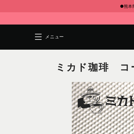
●熊本
メニュー
ミカド珈琲 コ