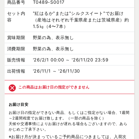
商品番号
T0489-S0017
セット内
"紅はるか"または"シルクスイート"でお届け
容
（産地はそれぞれ千葉県産または茨城県産）約
1.5㎏（4〜7本）
賞味期限
野菜の為、表示無し
消費期限
野菜の為、表示無し
販売情報
'26/2/1 00:00 ～ '26/11/20 23:59
出荷情報
'26/11/1 ～ '26/11/30
この商品はお届け日の指定ができません
お届け目安
お届け日の指定ができない商品、もしくはご指定がない場合、1週間
～2週間程度でお届け致します。（一部の商品を除く）
天候や交通事情によりお届けが遅れる場合もございますので、あら
かじめご了承下さい。
※お届け月が決まっているご予約商品につきましては、入荷次