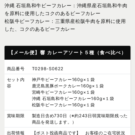
沖縄 石垣島和牛ビーフカレー：沖縄県産石垣島和牛肉
を原料に使用したコクのあるビーフカレー
松阪牛ビーフカレー：三重県産松阪牛肉を原料に使用
した、コクのあるビーフカレー
【メール便】響 カレーアソート５種（食べ比べ）
商品番号
T0298-S0622
セット内
神戸牛ビーフカレー160g×１袋
容
鹿児島黒豚ポークカレー160g×１袋
宮崎牛ビーフカレー160g×１袋
沖縄 石垣島和牛ビーフカレー160g×１袋
松阪牛ビーフカレー160g×１袋
賞味期限
製造日含め730日（※約243日弱賞味期限残った
商品を発送します。）
出荷情報
【ポスト投函商品です】 お客様のご在宅状況