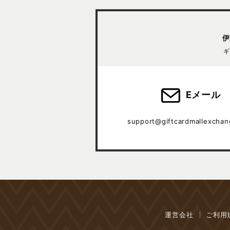
伊
ギ
Eメール
support@giftcardmallexcha
運営会社
ご利用