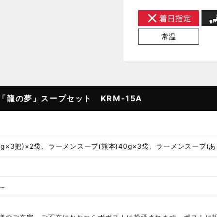
常温
龍の夢」スープセット KRM-15A
0g×3把)×2袋、ラーメンスープ(熊本)40g×3袋、ラーメンスープ(あ
 ～