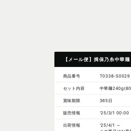
【メール便】揖保乃糸中華麺「
商品番号
T0338-S0029
セット内容
中華麺240g(8
賞味期限
365日
販売情報
'25/3/1 00:00
出荷情報
'25/4/1 ～