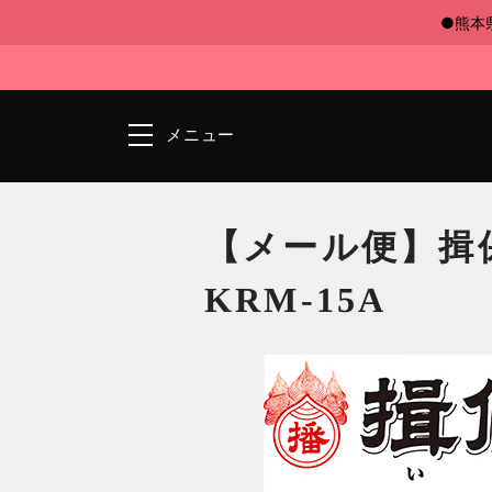
●熊本
メニュー
【メール便】揖
KRM-15A