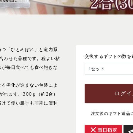
持つ「ひとめぼれ」と道内系
交換するギフトの数を
け合わせた品種です。程よい粘
味が毎日食べても食べ飽きな
よる劣化が進まない包装によ
ログイ
がれます。300ｇ（約2合）
省けて使い勝手も非常に便利
注文後のギフト返品