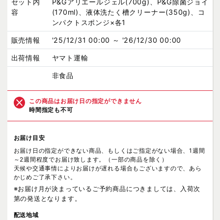
セット内
P&Gアリエールジェル(700g)、P&G除菌ジョイ
容
(170ml)、液体洗たく槽クリーナー(350g)、コ
ンパクトスポンジ×各1
販売情報
'25/12/31 00:00 ～ '26/12/30 00:00
出荷情報
ヤマト運輸
非食品
この商品はお届け日の指定ができません
時間指定も不可
お届け目安
お届け日の指定ができない商品、もしくはご指定がない場合、1週間
～2週間程度でお届け致します。（一部の商品を除く）
天候や交通事情によりお届けが遅れる場合もございますので、あら
かじめご了承下さい。
※お届け月が決まっているご予約商品につきましては、入荷次
第の発送となります。
配送地域