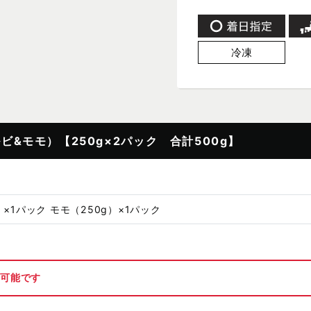
冷凍
ビ&モモ）【250g×2パック 合計500g】
）×1パック モモ（250g）×1パック
日
が可能です