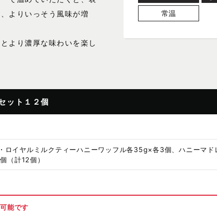
常温
り、よりいっそう風味が増
。
すとより濃厚な味わいを楽し
セット１２個
・ロイヤルミルクティーハニーワッフル各35g×各3個、ハニーマ
3個（計12個）
が可能です