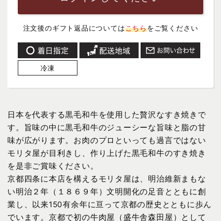
注文後のギフト返品については
こちら
をご覧ください
冷凍
日本を代表する黒毛和牛を使用した贅沢なすき焼きで
す。旨味の中に黒毛和牛のジューシーな旨味と脂の甘
味が広がります。お肉のプロといっても過言ではない
モリタ屋が目利きし、作り上げた黒毛和牛のすき焼き
を是非ご賞味ください。
京都四条に本店を構えるモリタ屋は、明治維新まもな
い明治２年（１８６９年）文明開化の足音とともに創
業し、以来150有余年に亘って京都の歴史とともに歩ん
でいます。京都で初の牛肉屋（盛牛舎森田屋）として