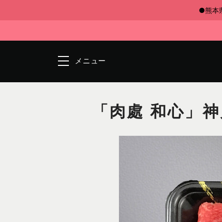
●熊本
メニュー
「肉處 和心」神