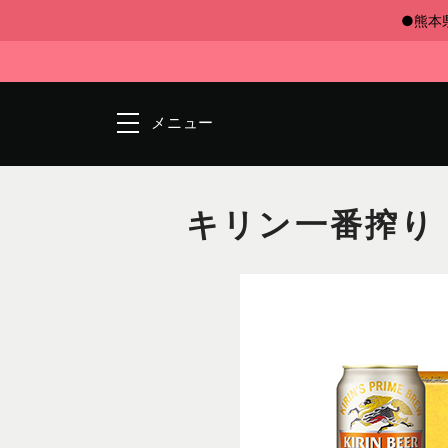
●熊本
メニュー
キリン一番搾り