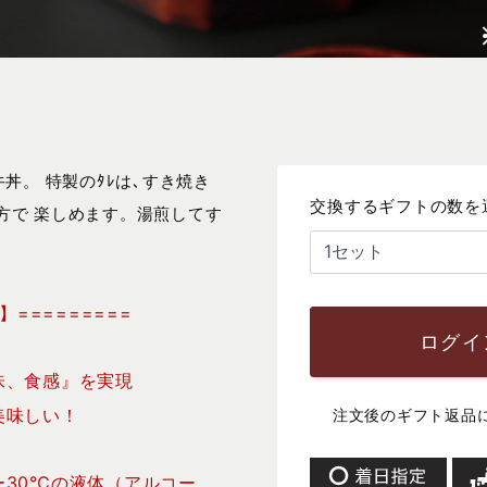
丼。 特製のﾀﾚは､すき焼き
交換するギフトの数を
べ方で 楽しめます。湯煎してす
=========
ログイ
味、食感』を実現
美味しい！
注文後のギフト返品
ー30℃の液体（アルコー