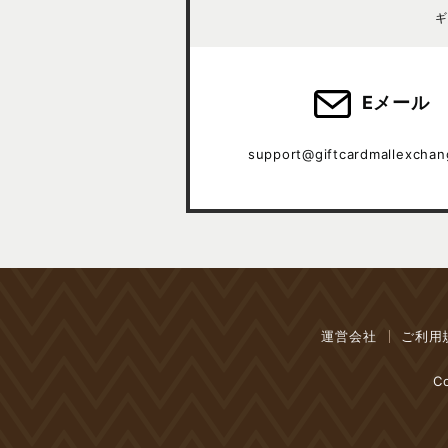
ギ
Eメール
support@giftcardmallexcha
運営会社
ご利用
Co