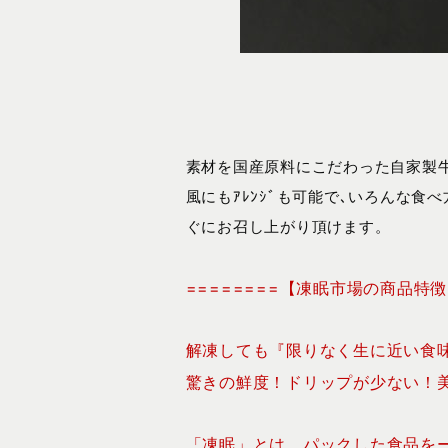
素材を国産原料にこだわった自家製牛
風にもｱﾚﾝｼﾞも可能で､いろんな食
ぐにお召し上がり頂けます。
========【凍眠市場の商品特徴】
解凍しても『限りなく生に近い食
驚きの鮮度！ドリップが少ない！
「凍眠」とは、パックした食品を